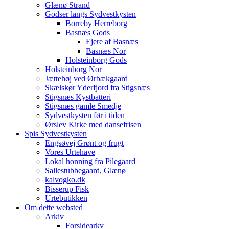
Glænø Strand
Godser langs Sydvestkysten
Borreby Herreborg
Basnæs Gods
Ejere af Basnæs
Basnæs Nor
Holsteinborg Gods
Holsteinborg Nor
Jættehøj ved Ørbækgaard
Skælskør Yderfjord fra Stigsnæs
Stigsnæs Kystbatteri
Stigsnæs gamle Smedje
Sydvestkysten før i tiden
Ørslev Kirke med dansefrisen
Spis Sydvestkysten
Engsøvej Grønt og frugt
Vores Urtehave
Lokal honning fra Pilegaard
Sallestubbegaard, Glænø
kalvogko.dk
Bisserup Fisk
Urtebutikken
Om dette websted
Arkiv
Forsidearkv