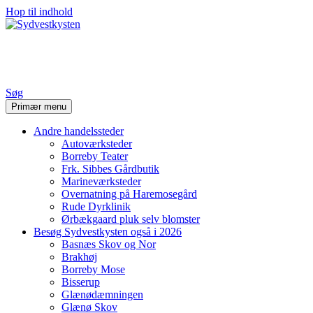
Hop til indhold
Sydvestkysten
Søg
Primær menu
Andre handelssteder
Autoværksteder
Borreby Teater
Frk. Sibbes Gårdbutik
Marineværksteder
Overnatning på Haremosegård
Rude Dyrklinik
Ørbækgaard pluk selv blomster
Besøg Sydvestkysten også i 2026
Basnæs Skov og Nor
Brakhøj
Borreby Mose
Bisserup
Glænødæmningen
Glænø Skov