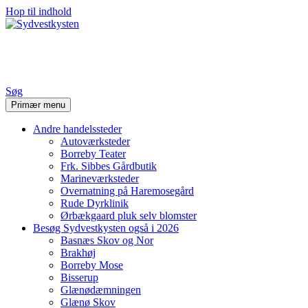
Hop til indhold
Sydvestkysten
Søg
Primær menu
Andre handelssteder
Autoværksteder
Borreby Teater
Frk. Sibbes Gårdbutik
Marineværksteder
Overnatning på Haremosegård
Rude Dyrklinik
Ørbækgaard pluk selv blomster
Besøg Sydvestkysten også i 2026
Basnæs Skov og Nor
Brakhøj
Borreby Mose
Bisserup
Glænødæmningen
Glænø Skov