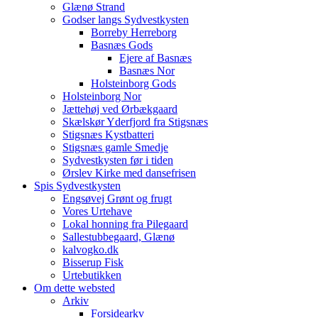
Glænø Strand
Godser langs Sydvestkysten
Borreby Herreborg
Basnæs Gods
Ejere af Basnæs
Basnæs Nor
Holsteinborg Gods
Holsteinborg Nor
Jættehøj ved Ørbækgaard
Skælskør Yderfjord fra Stigsnæs
Stigsnæs Kystbatteri
Stigsnæs gamle Smedje
Sydvestkysten før i tiden
Ørslev Kirke med dansefrisen
Spis Sydvestkysten
Engsøvej Grønt og frugt
Vores Urtehave
Lokal honning fra Pilegaard
Sallestubbegaard, Glænø
kalvogko.dk
Bisserup Fisk
Urtebutikken
Om dette websted
Arkiv
Forsidearkv