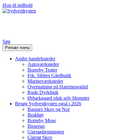
Hop til indhold
Sydvestkysten
Søg
Primær menu
Andre handelssteder
Autoværksteder
Borreby Teater
Frk. Sibbes Gårdbutik
Marineværksteder
Overnatning på Haremosegård
Rude Dyrklinik
Ørbækgaard pluk selv blomster
Besøg Sydvestkysten også i 2026
Basnæs Skov og Nor
Brakhøj
Borreby Mose
Bisserup
Glænødæmningen
Glænø Skov