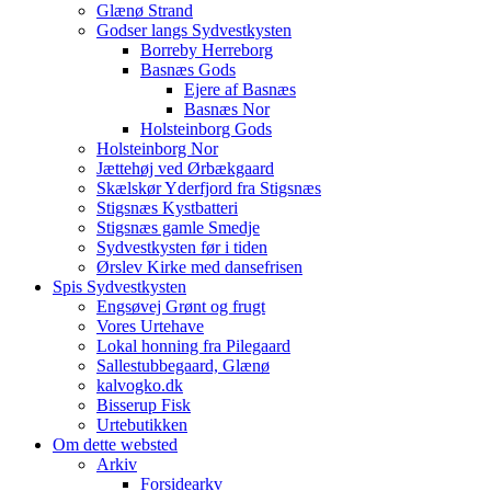
Glænø Strand
Godser langs Sydvestkysten
Borreby Herreborg
Basnæs Gods
Ejere af Basnæs
Basnæs Nor
Holsteinborg Gods
Holsteinborg Nor
Jættehøj ved Ørbækgaard
Skælskør Yderfjord fra Stigsnæs
Stigsnæs Kystbatteri
Stigsnæs gamle Smedje
Sydvestkysten før i tiden
Ørslev Kirke med dansefrisen
Spis Sydvestkysten
Engsøvej Grønt og frugt
Vores Urtehave
Lokal honning fra Pilegaard
Sallestubbegaard, Glænø
kalvogko.dk
Bisserup Fisk
Urtebutikken
Om dette websted
Arkiv
Forsidearkv